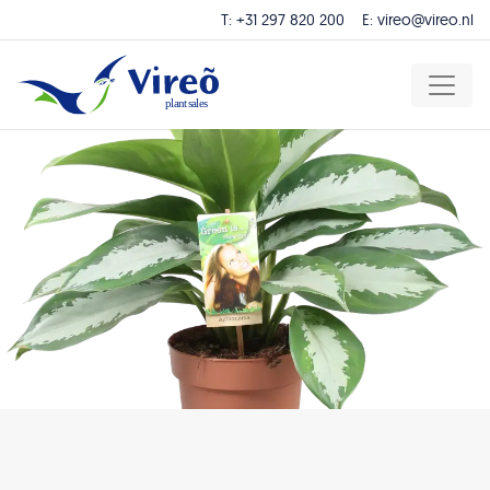
T:
+31 297 820 200
E:
vireo@vireo.nl