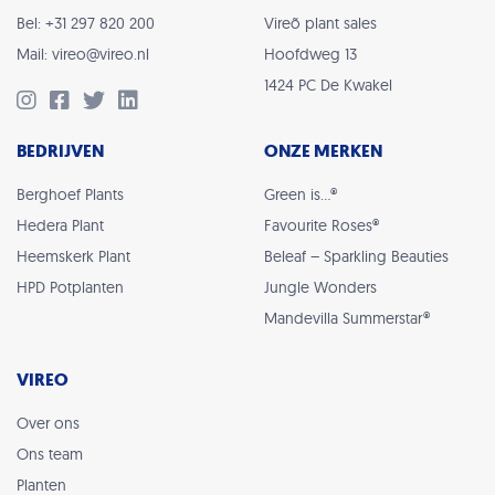
Bel: +31 297 820 200
Vireõ plant sales
Mail: vireo@vireo.nl
Hoofdweg 13
1424 PC De Kwakel
BEDRIJVEN
ONZE MERKEN
Berghoef Plants
Green is…®
Hedera Plant
Favourite Roses®
Heemskerk Plant
Beleaf – Sparkling Beauties
HPD Potplanten
Jungle Wonders
Mandevilla Summerstar®
VIREO
Over ons
Ons team
Planten