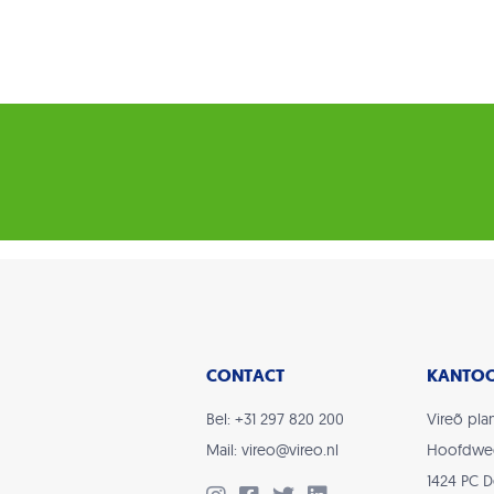
CONTACT
KANTO
Bel: +31 297 820 200
Vireõ plan
Mail: vireo@vireo.nl
Hoofdwe
1424 PC 