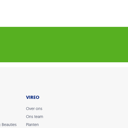
VIREO
Over ons
Ons team
g Beauties
Planten