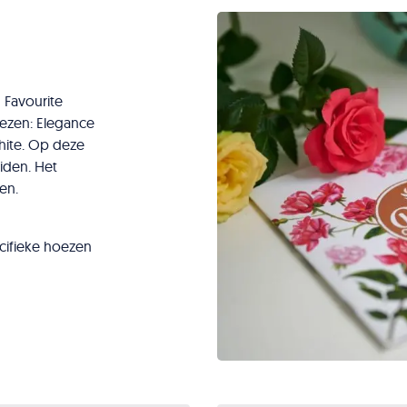
 Favourite
hoezen: Elegance
hite. Op deze
iden. Het
en.
cifieke hoezen