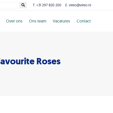
T:
+31 297 820 200
E:
vireo@vireo.nl
Over ons
Ons team
Vacatures
Contact
Favourite Roses