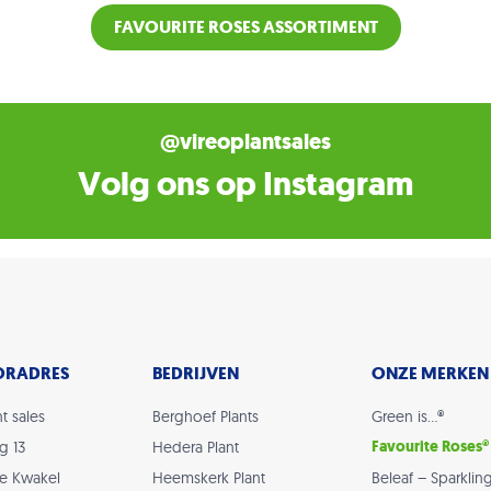
FAVOURITE ROSES ASSORTIMENT
@vireoplantsales
Volg ons op Instagram
ORADRES
BEDRIJVEN
ONZE MERKEN
t sales
Berghoef Plants
Green is…®
Favourite Roses®
g 13
Hedera Plant
De Kwakel
Heemskerk Plant
Beleaf – Sparklin