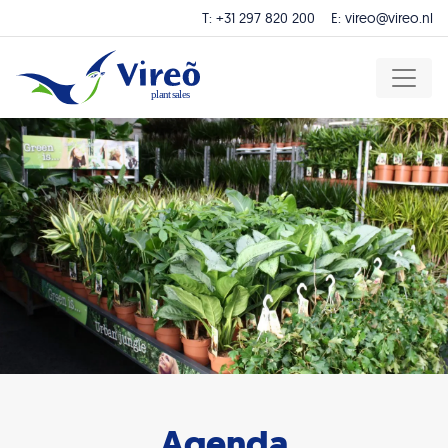
T:
+31 297 820 200
E:
vireo@vireo.nl
Agenda