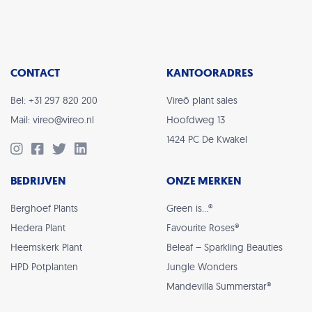
CONTACT
KANTOORADRES
Bel: +31 297 820 200
Vireõ plant sales
Mail: vireo@vireo.nl
Hoofdweg 13
1424 PC De Kwakel
BEDRIJVEN
ONZE MERKEN
Berghoef Plants
Green is…®
Hedera Plant
Favourite Roses®
Heemskerk Plant
Beleaf – Sparkling Beauties
HPD Potplanten
Jungle Wonders
Mandevilla Summerstar®