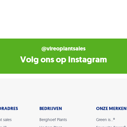
@vireoplantsales
Volg ons op Instagram
ORADRES
BEDRIJVEN
ONZE MERKEN
t sales
Berghoef Plants
Green is…®