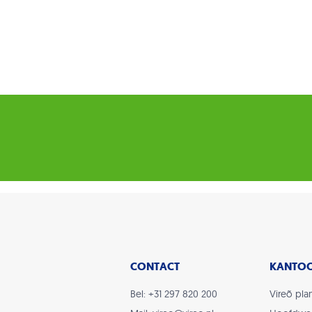
CONTACT
KANTO
Bel: +31 297 820 200
Vireõ plan