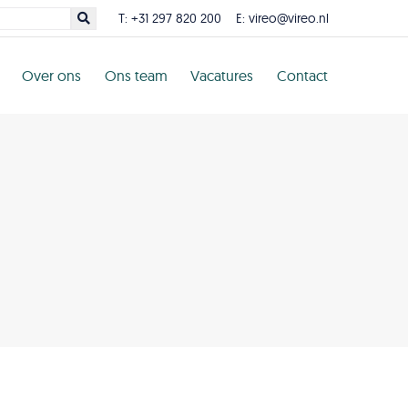
T:
+31 297 820 200
E:
vireo@vireo.nl
Over ons
Ons team
Vacatures
Contact