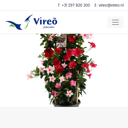
T:
+31 297 820 200
E:
vireo@vireo.nl