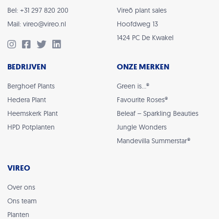
Bel: +31 297 820 200
Vireõ plant sales
Mail: vireo@vireo.nl
Hoofdweg 13
1424 PC De Kwakel
BEDRIJVEN
ONZE MERKEN
Berghoef Plants
Green is…®
Hedera Plant
Favourite Roses®
Heemskerk Plant
Beleaf – Sparkling Beauties
HPD Potplanten
Jungle Wonders
Mandevilla Summerstar®
VIREO
Over ons
Ons team
Planten