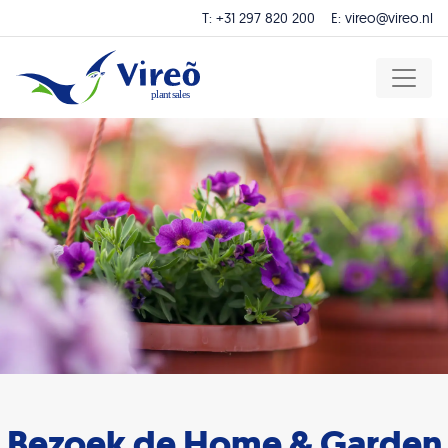
T:
+31 297 820 200
E:
vireo@vireo.nl
Bezoek de Home & Garden