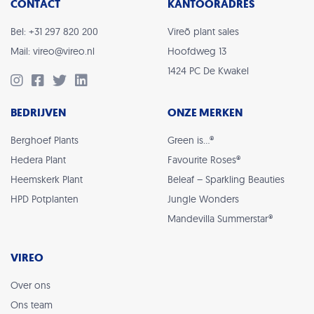
CONTACT
KANTOORADRES
Bel: +31 297 820 200
Vireõ plant sales
Mail: vireo@vireo.nl
Hoofdweg 13
1424 PC De Kwakel
BEDRIJVEN
ONZE MERKEN
Berghoef Plants
Green is…®
Hedera Plant
Favourite Roses®
Heemskerk Plant
Beleaf – Sparkling Beauties
HPD Potplanten
Jungle Wonders
Mandevilla Summerstar®
VIREO
Over ons
Ons team