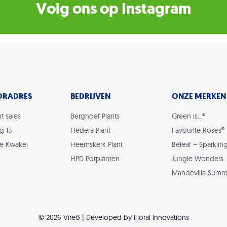
Volg ons op Instagram
ORADRES
BEDRIJVEN
ONZE MERKEN
t sales
Berghoef Plants
Green is…®
g 13
Hedera Plant
Favourite Roses®
De Kwakel
Heemskerk Plant
Beleaf – Sparklin
HPD Potplanten
Jungle Wonders
Mandevilla Summ
©
2026 Vireõ | Developed by
Floral Innovations