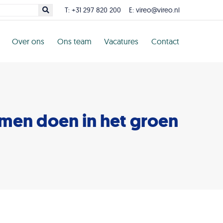
T:
+31 297 820 200
E:
vireo@vireo.nl
Over ons
Ons team
Vacatures
Contact
men doen in het groen