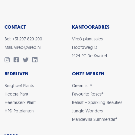
CONTACT
KANTOORADRES
Bel: +31 297 820 200
Vireõ plant sales
Mail: vireo@vireo.nl
Hoofdweg 13
1424 PC De Kwakel
BEDRIJVEN
ONZE MERKEN
Berghoef Plants
Green is…®
Hedera Plant
Favourite Roses®
Heemskerk Plant
Beleaf – Sparkling Beauties
HPD Potplanten
Jungle Wonders
Mandevilla Summerstar®