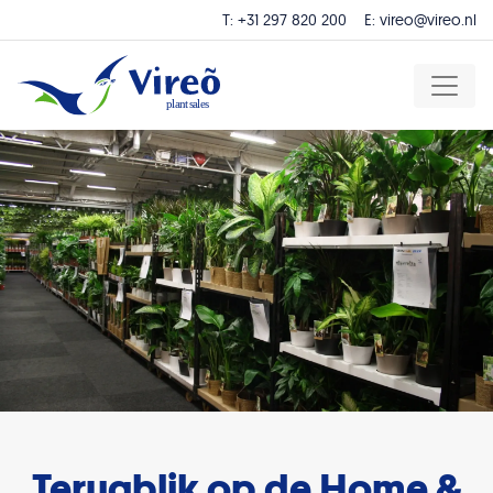
T:
+31 297 820 200
E:
vireo@vireo.nl
Terugblik op de Home &