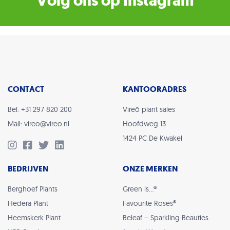
Volg ons op Instagram
CONTACT
KANTOORADRES
Bel: +31 297 820 200
Vireõ plant sales
Mail: vireo@vireo.nl
Hoofdweg 13
1424 PC De Kwakel
BEDRIJVEN
ONZE MERKEN
Berghoef Plants
Green is…®
Hedera Plant
Favourite Roses®
Heemskerk Plant
Beleaf – Sparkling Beauties