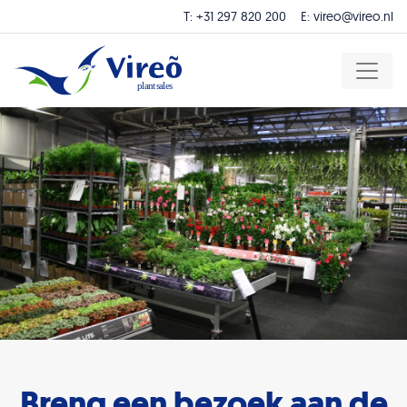
T:
+31 297 820 200
E:
vireo@vireo.nl
Breng een bezoek aan de