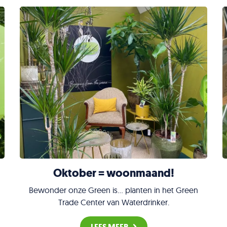
Oktober = woonmaand!
Bewonder onze Green is... planten in het Green
Trade Center van Waterdrinker.
LEES MEER