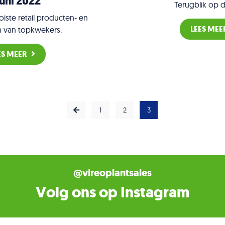
juni 2022
Terugblik op 
ste retail producten- en
LEES MEE
 van topkwekers.
ES MEER
1
2
3
@vireoplantsales
Volg ons op Instagram