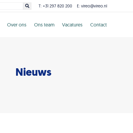
T:
+31 297 820 200
E:
vireo@vireo.nl
Over ons
Ons team
Vacatures
Contact
Nieuws