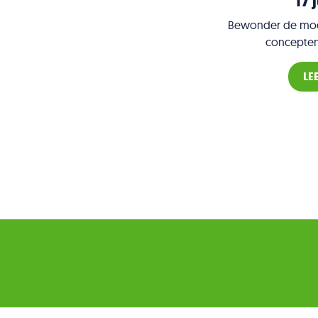
17 
Bewonder de mooi
concepten
LE