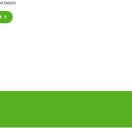
de beurs
R