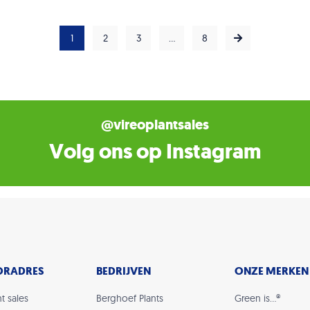
1
2
3
…
8
@vireoplantsales
Volg ons op Instagram
ORADRES
BEDRIJVEN
ONZE MERKEN
t sales
Berghoef Plants
Green is…®