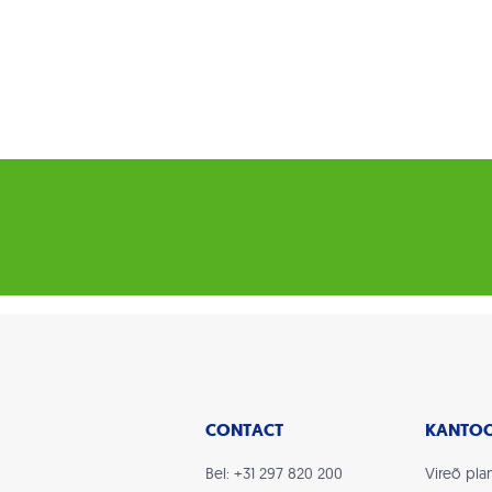
CONTACT
KANTO
Bel: +31 297 820 200
Vireõ plan