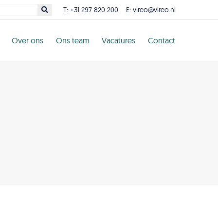
T:
+31 297 820 200
E:
vireo@vireo.nl
Over ons
Ons team
Vacatures
Contact