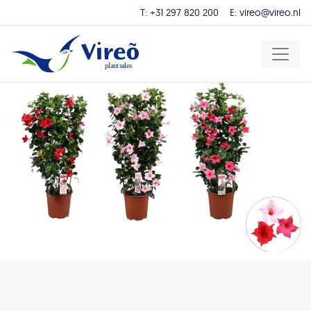
T:
+31 297 820 200
E:
vireo@vireo.nl