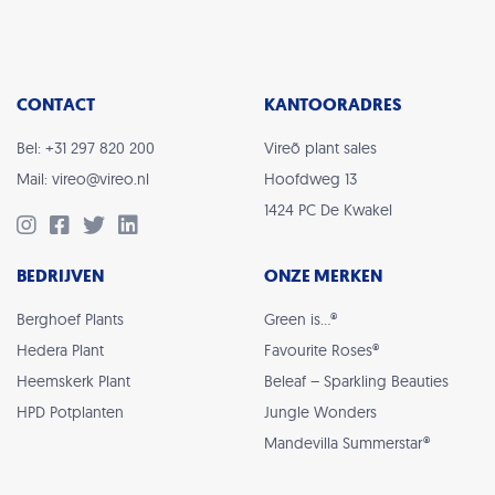
CONTACT
KANTOORADRES
Bel: +31 297 820 200
Vireõ plant sales
Mail: vireo@vireo.nl
Hoofdweg 13
1424 PC De Kwakel
BEDRIJVEN
ONZE MERKEN
Berghoef Plants
Green is…®
Hedera Plant
Favourite Roses®
Heemskerk Plant
Beleaf – Sparkling Beauties
HPD Potplanten
Jungle Wonders
Mandevilla Summerstar®