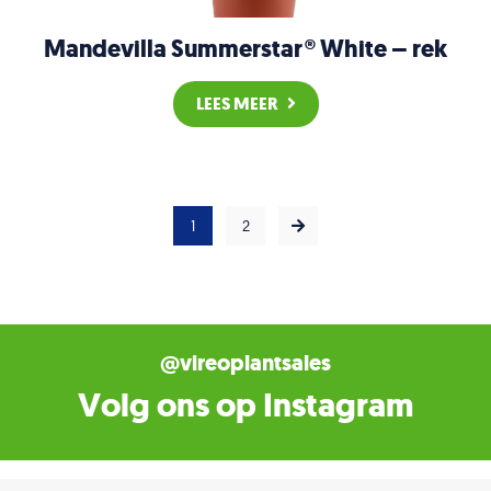
Mandevilla Summerstar® White – rek
LEES MEER
1
2
@vireoplantsales
Volg ons op Instagram