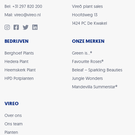
Bel: +31 297 820 200
Vireõ plant sales
Mail: vireo@vireo.nl
Hoofdweg 13
1424 PC De Kwakel
BEDRIJVEN
ONZE MERKEN
Berghoef Plants
Green is…®
Hedera Plant
Favourite Roses®
Heemskerk Plant
Beleaf – Sparkling Beauties
HPD Potplanten
Jungle Wonders
Mandevilla Summerstar®
VIREO
Over ons
Ons team
Planten