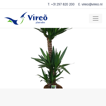
T:
+31 297 820 200
E:
vireo@vireo.nl