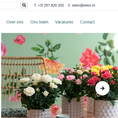
T:
+31 297 820 200
E:
vireo@vireo.nl
Over ons
Ons team
Vacatures
Contact