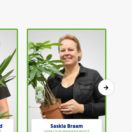
d
Saskia Braam
T
VERKOOP BINNENDIENST