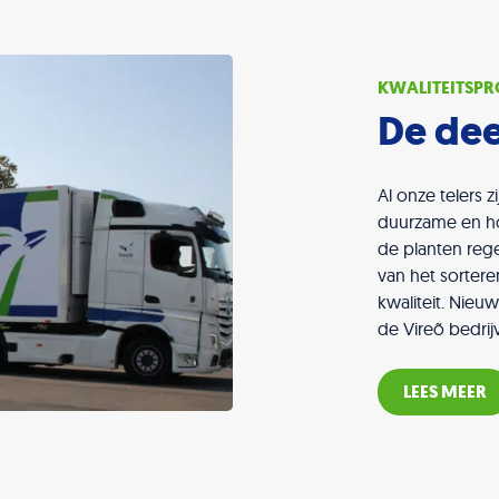
KWALITEITSP
De de
Al onze telers 
duurzame en hog
de planten rege
van het sorter
kwaliteit. Nieuw
de Vireõ bedrij
LEES MEER