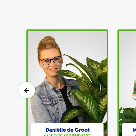
Daniëlle de Groot
M
T
VERKOOP BINNENDIENST