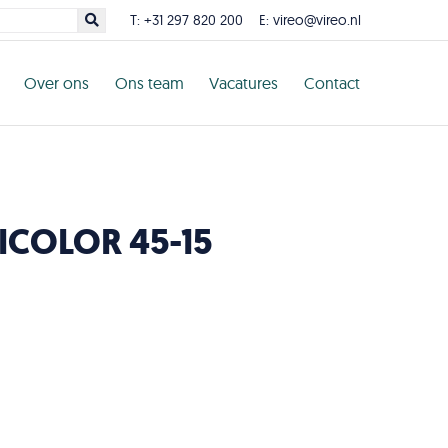
T:
+31 297 820 200
E:
vireo@vireo.nl
Over ons
Ons team
Vacatures
Contact
ICOLOR 45-15