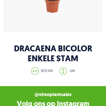
DRACAENA BICOLOR
ENKELE STAM
12.0 cm
cm
@vireoplantsales
Volg ons op Instagram