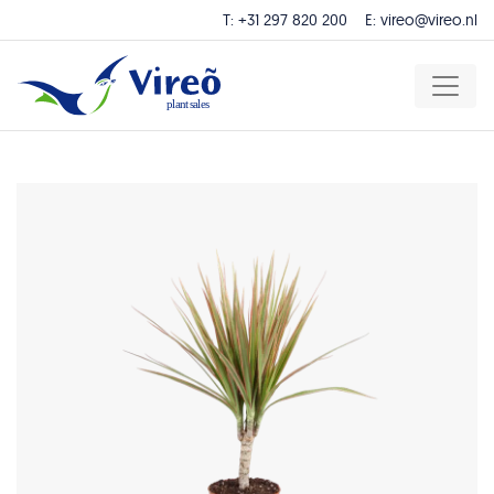
T:
+31 297 820 200
E:
vireo@vireo.nl