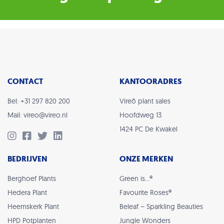
CONTACT
KANTOORADRES
Bel: +31 297 820 200
Vireõ plant sales
Mail: vireo@vireo.nl
Hoofdweg 13
1424 PC De Kwakel
BEDRIJVEN
ONZE MERKEN
Berghoef Plants
Green is…®
Hedera Plant
Favourite Roses®
Heemskerk Plant
Beleaf – Sparkling Beauties
HPD Potplanten
Jungle Wonders