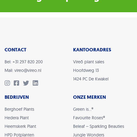
CONTACT
KANTOORADRES
Bel: +31 297 820 200
Vireõ plant sales
Mail: vireo@vireo.nl
Hoofdweg 13
1424 PC De Kwakel
BEDRIJVEN
ONZE MERKEN
Berghoef Plants
Green is…®
Hedera Plant
Favourite Roses®
Heemskerk Plant
Beleaf – Sparkling Beauties
HPD Potplanten
Jungle Wonders