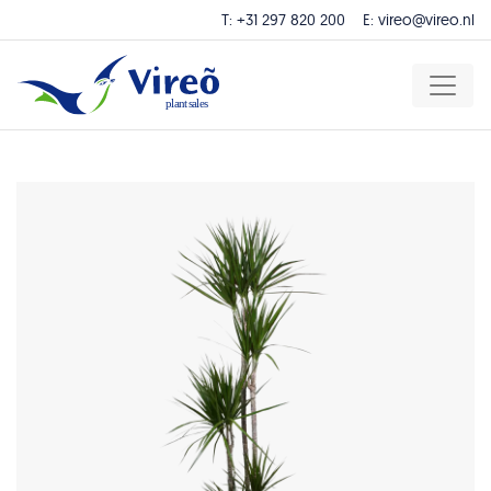
T:
+31 297 820 200
E:
vireo@vireo.nl