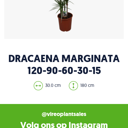
DRACAENA MARGINATA
120-90-60-30-15
30.0 cm
180 cm
@vireoplantsales
Volg ons op Instagram