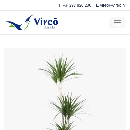
T:
+31 297 820 200
E:
vireo@vireo.nl