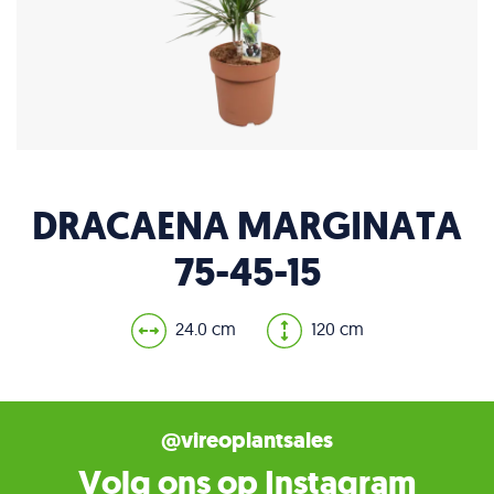
DRACAENA MARGINATA
75-45-15
24.0 cm
120 cm
@vireoplantsales
Volg ons op Instagram