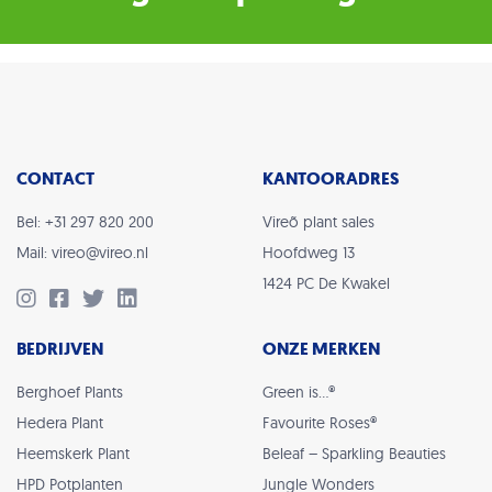
CONTACT
KANTOORADRES
Bel: +31 297 820 200
Vireõ plant sales
Mail: vireo@vireo.nl
Hoofdweg 13
1424 PC De Kwakel
BEDRIJVEN
ONZE MERKEN
Berghoef Plants
Green is…®
Hedera Plant
Favourite Roses®
Heemskerk Plant
Beleaf – Sparkling Beauties
HPD Potplanten
Jungle Wonders