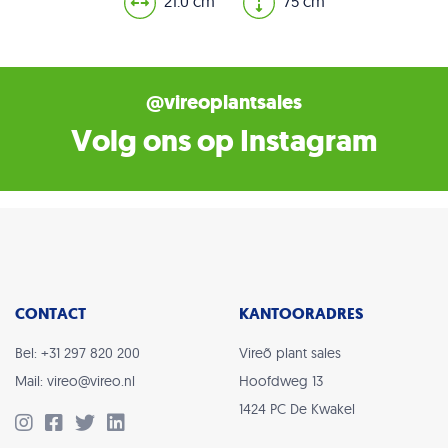
21.0 cm
75 cm
@vireoplantsales
Volg ons op Instagram
CONTACT
KANTOORADRES
Bel: +31 297 820 200
Vireõ plant sales
Mail: vireo@vireo.nl
Hoofdweg 13
1424 PC De Kwakel