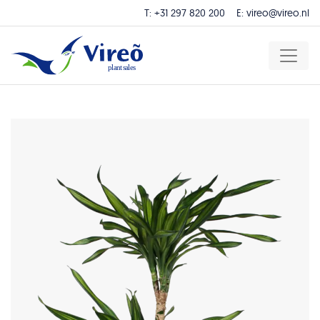
T:
+31 297 820 200
E:
vireo@vireo.nl