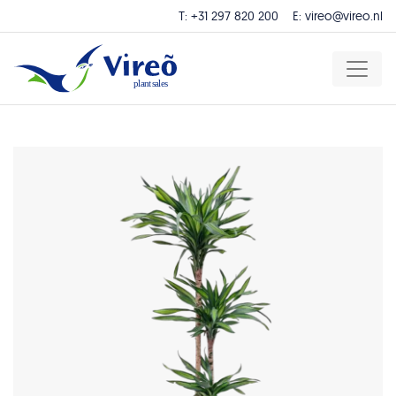
T:
+31 297 820 200
E:
vireo@vireo.nl