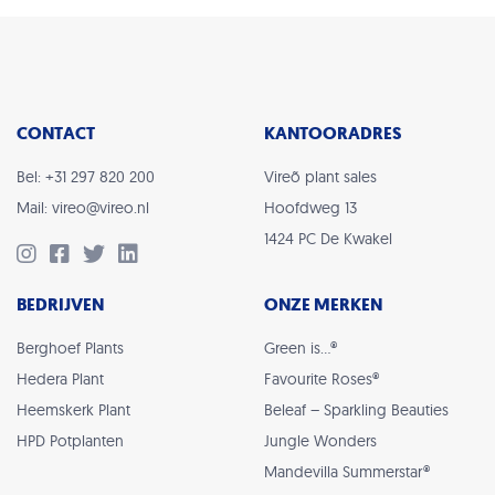
CONTACT
KANTOORADRES
Bel: +31 297 820 200
Vireõ plant sales
Mail: vireo@vireo.nl
Hoofdweg 13
1424 PC De Kwakel
BEDRIJVEN
ONZE MERKEN
Berghoef Plants
Green is…®
Hedera Plant
Favourite Roses®
Heemskerk Plant
Beleaf – Sparkling Beauties
HPD Potplanten
Jungle Wonders
Mandevilla Summerstar®