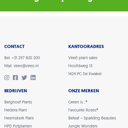
CONTACT
KANTOORADRES
Bel: +31 297 820 200
Vireõ plant sales
Mail: vireo@vireo.nl
Hoofdweg 13
1424 PC De Kwakel
BEDRIJVEN
ONZE MERKEN
Berghoef Plants
Green is…®
Hedera Plant
Favourite Roses®
Heemskerk Plant
Beleaf – Sparkling Beauties
HPD Potplanten
Jungle Wonders