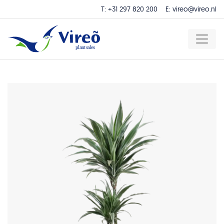
T:
+31 297 820 200
E:
vireo@vireo.nl