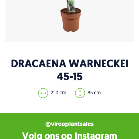
DRACAENA WARNECKEI
45-15
21.0 cm
85 cm
@vireoplantsales
Volg ons op Instagram