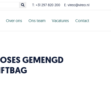
T:
+31 297 820 200
E:
vireo@vireo.nl
Over ons
Ons team
Vacatures
Contact
ROSES GEMENGD
IFTBAG