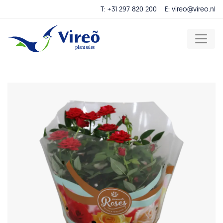
T:
+31 297 820 200
E:
vireo@vireo.nl