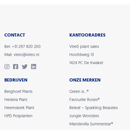
CONTACT
KANTOORADRES
Bel: +31 297 820 200
Vireõ plant sales
Mail: vireo@vireo.nl
Hoofdweg 13
1424 PC De Kwakel
BEDRIJVEN
ONZE MERKEN
Berghoef Plants
Green is…®
Hedera Plant
Favourite Roses®
Heemskerk Plant
Beleaf – Sparkling Beauties
HPD Potplanten
Jungle Wonders
Mandevilla Summerstar®