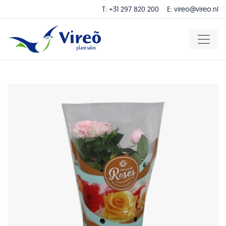
T:
+31 297 820 200
E:
vireo@vireo.nl