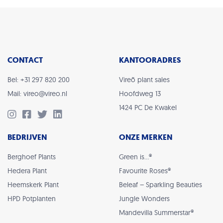
CONTACT
KANTOORADRES
Bel: +31 297 820 200
Vireõ plant sales
Mail: vireo@vireo.nl
Hoofdweg 13
1424 PC De Kwakel
BEDRIJVEN
ONZE MERKEN
Berghoef Plants
Green is…®
Hedera Plant
Favourite Roses®
Heemskerk Plant
Beleaf – Sparkling Beauties
HPD Potplanten
Jungle Wonders
Mandevilla Summerstar®