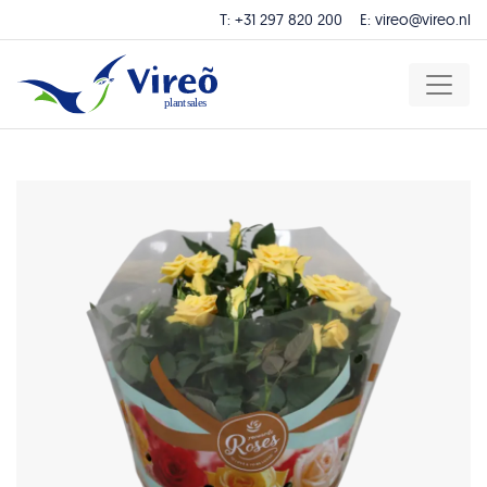
T:
+31 297 820 200
E:
vireo@vireo.nl