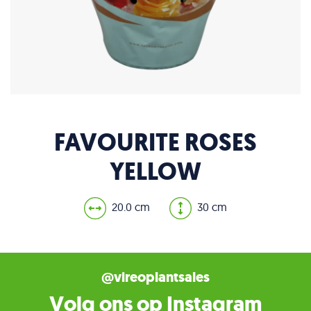
FAVOURITE ROSES
YELLOW
20.0 cm
30 cm
@vireoplantsales
Volg ons op Instagram