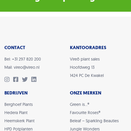
CONTACT
KANTOORADRES
Bel: +31 297 820 200
Vireõ plant sales
Mail: vireo@vireo.nl
Hoofdweg 13
1424 PC De Kwakel
BEDRIJVEN
ONZE MERKEN
Berghoef Plants
Green is…®
Hedera Plant
Favourite Roses®
Heemskerk Plant
Beleaf – Sparkling Beauties
HPD Potplanten
Jungle Wonders