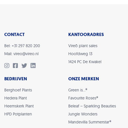
CONTACT
KANTOORADRES
Bel: +31 297 820 200
Vireõ plant sales
Mail: vireo@vireo.nl
Hoofdweg 13
1424 PC De Kwakel
BEDRIJVEN
ONZE MERKEN
Berghoef Plants
Green is…®
Hedera Plant
Favourite Roses®
Heemskerk Plant
Beleaf – Sparkling Beauties
HPD Potplanten
Jungle Wonders
Mandevilla Summerstar®