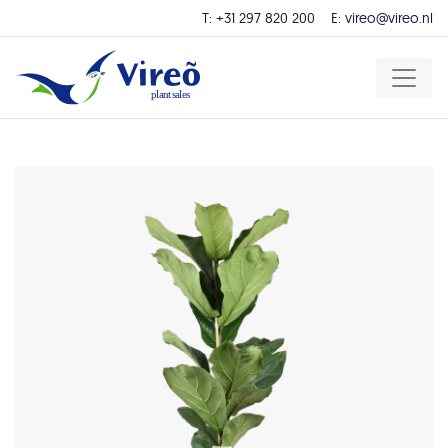
T:
+31 297 820 200
E:
vireo@vireo.nl