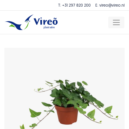
T:
+31 297 820 200
E:
vireo@vireo.nl