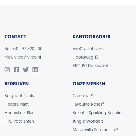
CONTACT
KANTOORADRES
Bel: +31 297 820 200
Vireõ plant sales
Mail: vireo@vireo.nl
Hoofdweg 13
1424 PC De Kwakel
BEDRIJVEN
ONZE MERKEN
Berghoef Plants
Green is…®
Hedera Plant
Favourite Roses®
Heemskerk Plant
Beleaf – Sparkling Beauties
HPD Potplanten
Jungle Wonders
Mandevilla Summerstar®