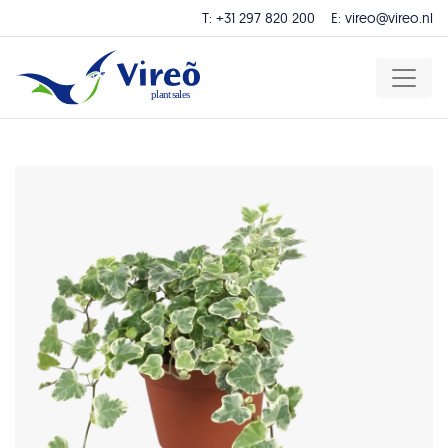
T:
+31 297 820 200
E:
vireo@vireo.nl