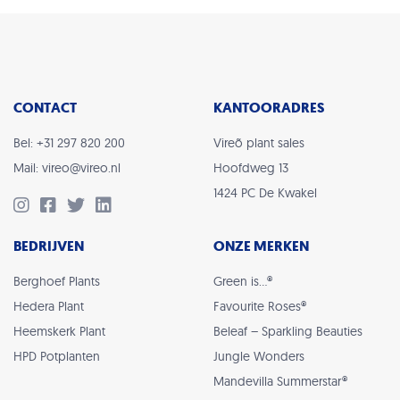
CONTACT
KANTOORADRES
Bel: +31 297 820 200
Vireõ plant sales
Mail: vireo@vireo.nl
Hoofdweg 13
1424 PC De Kwakel
BEDRIJVEN
ONZE MERKEN
Berghoef Plants
Green is…®
Hedera Plant
Favourite Roses®
Heemskerk Plant
Beleaf – Sparkling Beauties
HPD Potplanten
Jungle Wonders
Mandevilla Summerstar®