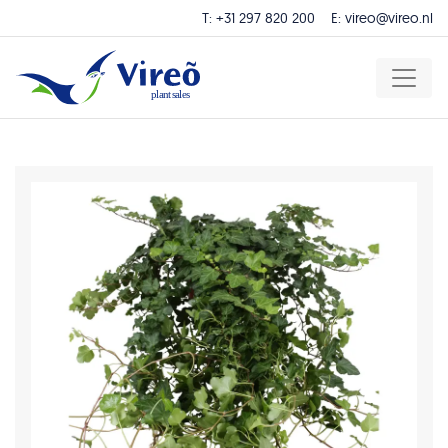
T:
+31 297 820 200
E:
vireo@vireo.nl