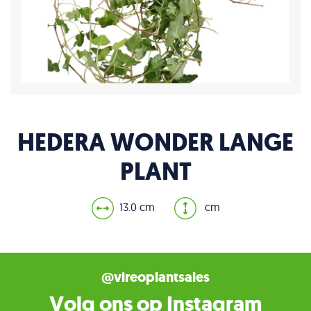
HEDERA WONDER LANGE
PLANT
13.0 cm
cm
@vireoplantsales
Volg ons op Instagram