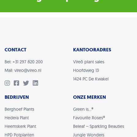
CONTACT
KANTOORADRES
Bel: +31 297 820 200
Vireõ plant sales
Mail: vireo@vireo.nl
Hoofdweg 13
1424 PC De Kwakel
BEDRIJVEN
ONZE MERKEN
Berghoef Plants
Green is…®
Hedera Plant
Favourite Roses®
Heemskerk Plant
Beleaf – Sparkling Beauties
HPD Potplanten
Jungle Wonders