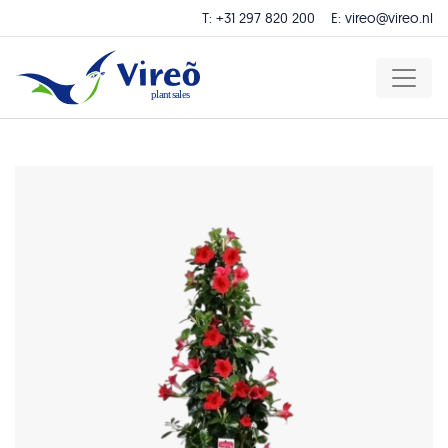
T:
+31 297 820 200
E:
vireo@vireo.nl