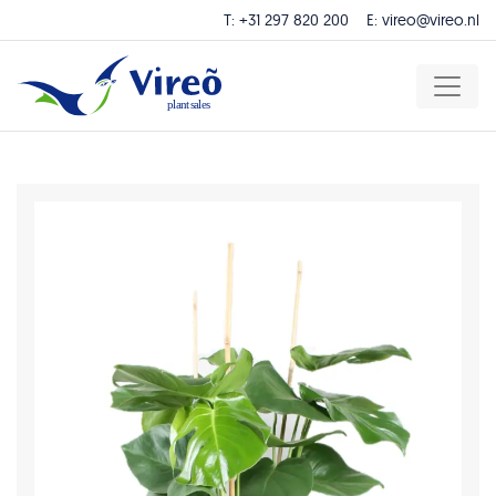
T:
+31 297 820 200
E:
vireo@vireo.nl