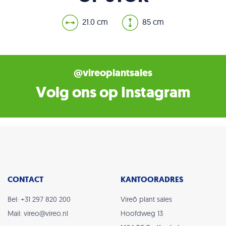
21.0 cm
85 cm
@vireoplantsales
Volg ons op Instagram
CONTACT
KANTOORADRES
Bel: +31 297 820 200
Vireõ plant sales
Mail: vireo@vireo.nl
Hoofdweg 13