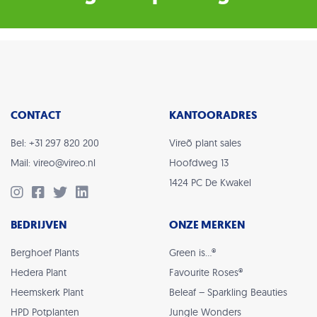
CONTACT
KANTOORADRES
Bel: +31 297 820 200
Vireõ plant sales
Mail: vireo@vireo.nl
Hoofdweg 13
1424 PC De Kwakel
BEDRIJVEN
ONZE MERKEN
Berghoef Plants
Green is…®
Hedera Plant
Favourite Roses®
Heemskerk Plant
Beleaf – Sparkling Beauties
HPD Potplanten
Jungle Wonders