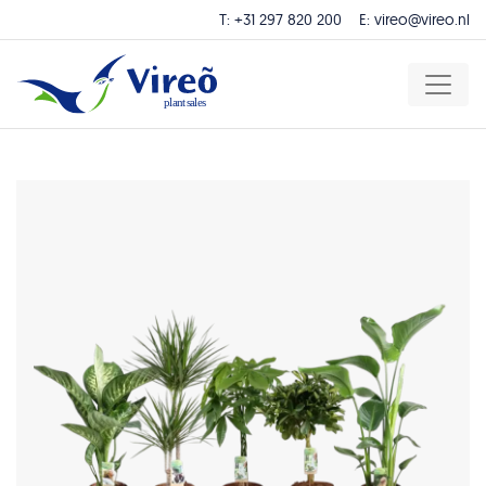
T:
+31 297 820 200
E:
vireo@vireo.nl