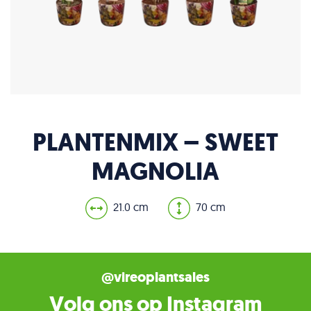
PLANTENMIX – SWEET
MAGNOLIA
21.0 cm
70 cm
@vireoplantsales
Volg ons op Instagram