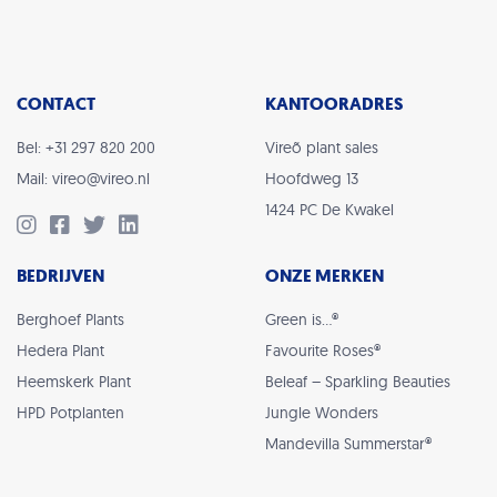
CONTACT
KANTOORADRES
Bel: +31 297 820 200
Vireõ plant sales
Mail: vireo@vireo.nl
Hoofdweg 13
1424 PC De Kwakel
BEDRIJVEN
ONZE MERKEN
Berghoef Plants
Green is…®
Hedera Plant
Favourite Roses®
Heemskerk Plant
Beleaf – Sparkling Beauties
HPD Potplanten
Jungle Wonders
Mandevilla Summerstar®