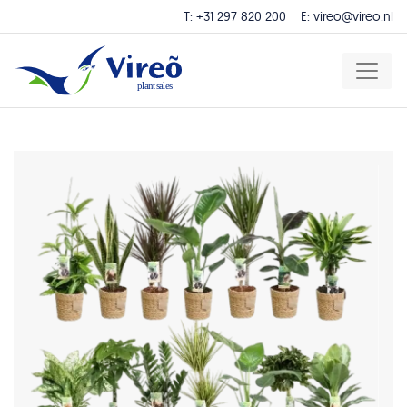
T:
+31 297 820 200
E:
vireo@vireo.nl