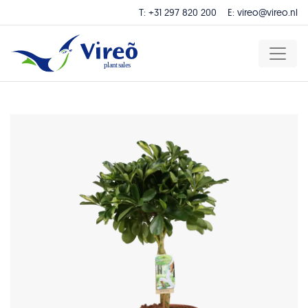
T:
+31 297 820 200
E:
vireo@vireo.nl