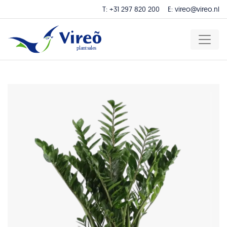
T:
+31 297 820 200
E:
vireo@vireo.nl