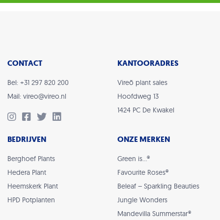
CONTACT
KANTOORADRES
Bel: +31 297 820 200
Vireõ plant sales
Mail: vireo@vireo.nl
Hoofdweg 13
1424 PC De Kwakel
BEDRIJVEN
ONZE MERKEN
Berghoef Plants
Green is…®
Hedera Plant
Favourite Roses®
Heemskerk Plant
Beleaf – Sparkling Beauties
HPD Potplanten
Jungle Wonders
Mandevilla Summerstar®