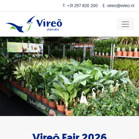
T:
+31 297 820 200
E:
vireo@vireo.nl
Vireõ Fair 2026