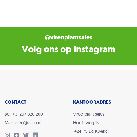
@vireoplantsales
Volg ons op Instagram
CONTACT
KANTOORADRES
Bel: +31 297 820 200
Vireõ plant sales
Mail: vireo@vireo.nl
Hoofdweg 13
1424 PC De Kwakel